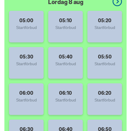
Lördag 8 aug
Greenfee
Medlemskap
05:00
05:10
05:20
Bli ny medlem!
Startförbud
Startförbud
Startförbud
Uthyrningsstugor
Husvagn-Husbil
Vägbeskrivning
05:30
05:40
05:50
Ljusdals Golfrestaurang
Startförbud
Startförbud
Startförbud
06:00
06:10
06:20
Startförbud
Startförbud
Startförbud
06:30
06:40
06:50