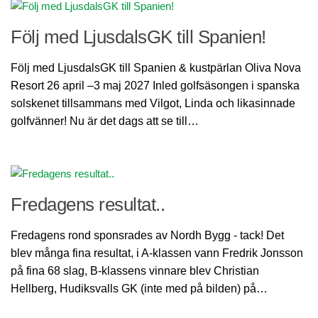
Lokala regler
Banfakta
Följ med LjusdalsGK till Spanien!
Slope
Följ med LjusdalsGK till Spanien & kustpärlan Oliva Nova
Sponsorer
Resort 26 april –3 maj 2027 Inled golfsäsongen i spanska
Puttinggreen
solskenet tillsammans med Vilgot, Linda och likasinnade
golfvänner! Nu är det dags att se till…
Rangebollar
Scorekort
18 hålsbanan
Golfbilar
Fredagens resultat..
Range
Fredagens rond sponsrades av Nordh Bygg - tack! Det
Klubbinfo
blev många fina resultat, i A-klassen vann Fredrik Jonsson
Förslag – frågor
på fina 68 slag, B-klassens vinnare blev Christian
Hellberg, Hudiksvalls GK (inte med på bilden) på…
GDPR
Policy