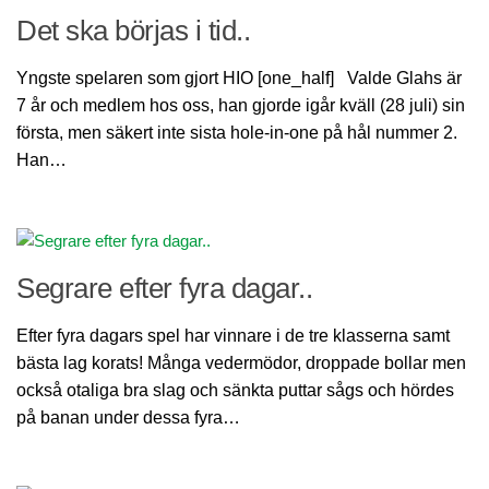
Tävlingshistorik
Det ska börjas i tid..
Träning/PRO
Yngste spelaren som gjort HIO [one_half] Valde Glahs är
Anpassa din utrustning
7 år och medlem hos oss, han gjorde igår kväll (28 juli) sin
Lektioner av vår PRO
första, men säkert inte sista hole-in-one på hål nummer 2.
Han…
Medlemsträning
Studio
Studiobokning
Nyheter
Segrare efter fyra dagar..
Golfnyheter
Efter fyra dagars spel har vinnare i de tre klasserna samt
Banan
bästa lag korats! Många vedermödor, droppade bollar men
Banguide
också otaliga bra slag och sänkta puttar sågs och hördes
på banan under dessa fyra…
Nedslagsmärken
Hole-In-One