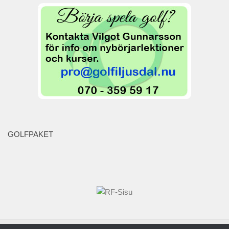
Range
Klubbinfo
Förslag – frågor
GDPR
Policy
Grönt Kort
Styrelsen
Protokoll och stadgar
GOLFPAKET
Organisation
Kansli – Shop
Golfskola
Juniorer
Träningsgrupper
Seniorer