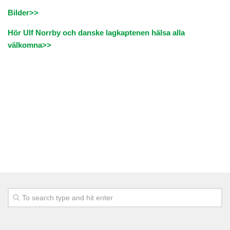
Banan
Bilder>>
Banguide
Hör Ulf Norrby och danske lagkaptenen hälsa alla
Nedslagsmärken
välkomna>>
Hole-In-One
Lokala regler
Banfakta
Slope
Sponsorer
Puttinggreen
Rangebollar
Scorekort
18 hålsbanan
Golfbilar