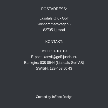
Seniorer 18 hål 2026
POSTADRESS:
Damer
Ljusdals GK - Golf
Serielaget
Svinhammarsvägen 2
Gästinfo
82735 Ljusdal
Greenfee
KONTAKT:
Medlemskap
Tel: 0651-168 83
Bli ny medlem!
E-post: kansli@golfiljusdal.nu
Uthyrningsstugor
Bankgiro: 838-8944 (Ljusdals Golf AB)
SWISH: 123-453 50 43
Husvagn-Husbil
Vägbeskrivning
Ljusdals Golfrestaurang
Created by
InZane Design