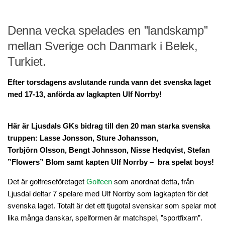
Tävlingar 2026
Denna vecka spelades en ”landskamp”
Wira Medical Masters
mellan Sverige och Danmark i Belek,
Resultat – Wira Medical Masters 2026
Turkiet.
G/H Seniorer
Tävlingshistorik
Efter torsdagens avslutande runda vann det svenska laget
med 17-13, anförda av lagkapten Ulf Norrby!
Träning/PRO
Anpassa din utrustning
Här är Ljusdals GKs bidrag till den 20 man starka svenska
Lektioner av vår PRO
truppen: Lasse Jonsson, Sture Johansson,
Medlemsträning
Torbjörn Olsson, Bengt Johnsson,
Nisse Hedqvist, Stefan
”Flowers” Blom samt kapten Ulf Norrby – bra spelat boys!
Studio
Det är golfreseföretaget
Studiobokning
Golfeen
som anordnat detta, från
Ljusdal deltar 7 spelare med Ulf Norrby som lagkapten för det
Nyheter
svenska laget. Totalt är det ett tjugotal svenskar som spelar mot
Golfnyheter
lika många danskar, spelformen är matchspel, ”sportfixarn”.