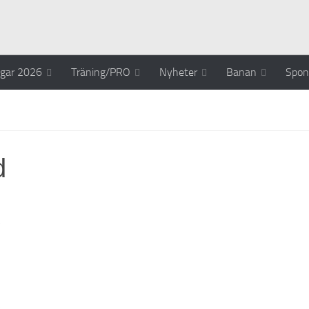
ngar 2026
Träning/PRO
Nyheter
Banan
Spon
d