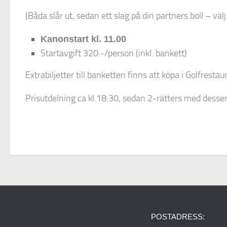
(Båda slår ut, sedan ett slag på din partners boll – välj 
Kanonstart kl. 11.00​​
Startavgift 320:-/person (inkl. bankett)
Extrabiljetter till banketten finns att köpa i Golfresta
​Prisutdelning ca kl.18:30, sedan 2-rätters med desse
POSTADRESS: