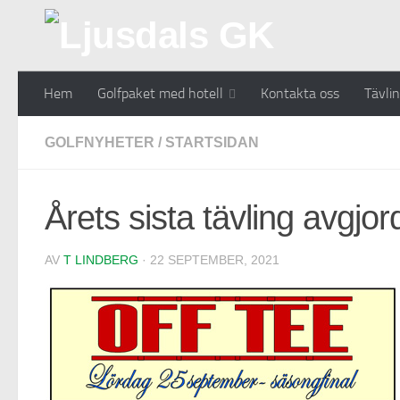
Hem
Golfpaket med hotell
Kontakta oss
Tävli
GOLFNYHETER
/
STARTSIDAN
Årets sista tävling avgjor
AV
T LINDBERG
· 22 SEPTEMBER, 2021