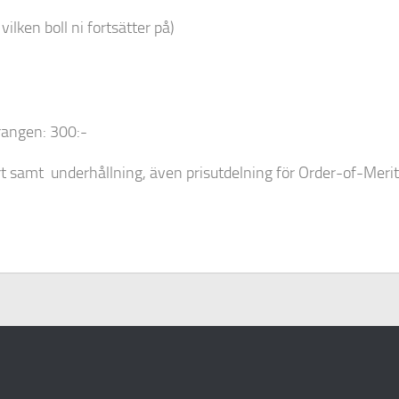
vilken boll ni fortsätter på)
urangen: 300:-
rt samt underhållning, även prisutdelning för Order-of-Merit