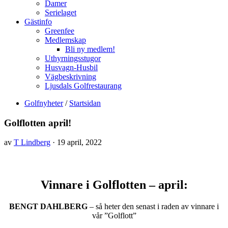
Damer
Serielaget
Gästinfo
Greenfee
Medlemskap
Bli ny medlem!
Uthyrningsstugor
Husvagn-Husbil
Vägbeskrivning
Ljusdals Golfrestaurang
Golfnyheter
/
Startsidan
Golflotten april!
av
T Lindberg
· 19 april, 2022
Vinnare i Golflotten – april:
BENGT DAHLBERG
– så heter den senast i raden av vinnare i
vår ”Golflott”