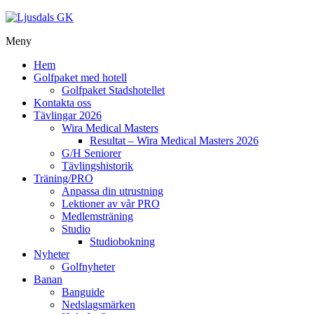
Meny
Hem
Golfpaket med hotell
Golfpaket Stadshotellet
Kontakta oss
Tävlingar 2026
Wira Medical Masters
Resultat – Wira Medical Masters 2026
G/H Seniorer
Tävlingshistorik
Träning/PRO
Anpassa din utrustning
Lektioner av vår PRO
Medlemsträning
Studio
Studiobokning
Nyheter
Golfnyheter
Banan
Banguide
Nedslagsmärken