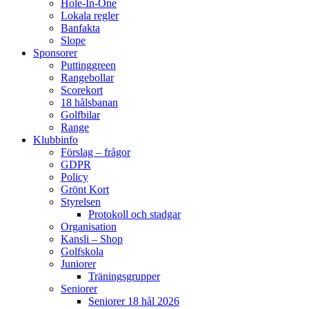
Hole-In-One
Lokala regler
Banfakta
Slope
Sponsorer
Puttinggreen
Rangebollar
Scorekort
18 hålsbanan
Golfbilar
Range
Klubbinfo
Förslag – frågor
GDPR
Policy
Grönt Kort
Styrelsen
Protokoll och stadgar
Organisation
Kansli – Shop
Golfskola
Juniorer
Träningsgrupper
Seniorer
Seniorer 18 hål 2026