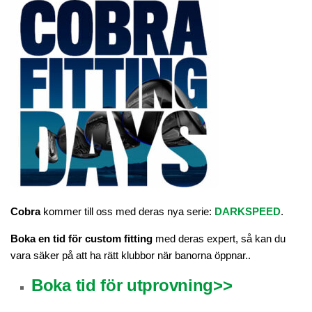
Tävlingshistorik
Träning/PRO
Anpassa din utrustning
Lektioner av vår PRO
Medlemsträning
Studio
Studiobokning
Nyheter
Golfnyheter
Cobra
kommer till oss med deras nya serie:
DARKSPEED
.
Banan
Boka en tid för custom fitting
med deras expert, så kan du
Banguide
vara säker på att ha rätt klubbor när banorna öppnar..
Nedslagsmärken
Boka tid för utpr
o
vning>>
Hole-In-One