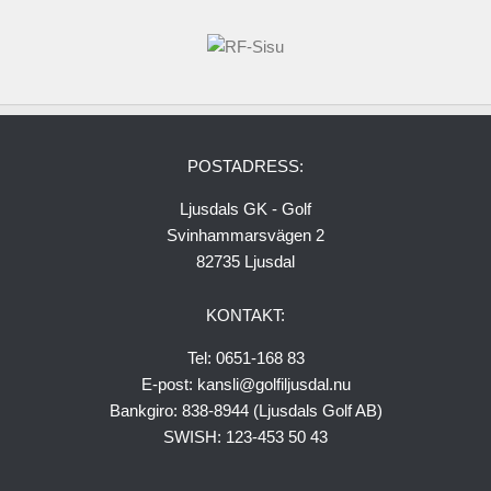
Grönt Kort
Styrelsen
Protokoll och stadgar
Organisation
POSTADRESS:
Kansli – Shop
Ljusdals GK - Golf
Golfskola
Svinhammarsvägen 2
Juniorer
82735 Ljusdal
Träningsgrupper
KONTAKT:
Seniorer
Tel: 0651-168 83
Seniorer 18 hål 2026
E-post: kansli@golfiljusdal.nu
Damer
Bankgiro: 838-8944 (Ljusdals Golf AB)
Serielaget
SWISH: 123-453 50 43
Gästinfo