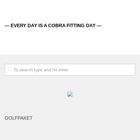
Lokala regler
Banfakta
Slope
— EVERY DAY IS A COBRA FITTING DAY —
Sponsorer
Puttinggreen
Rangebollar
Scorekort
18 hålsbanan
Golfbilar
Range
Klubbinfo
GOLFPAKET
Förslag – frågor
GDPR
Policy