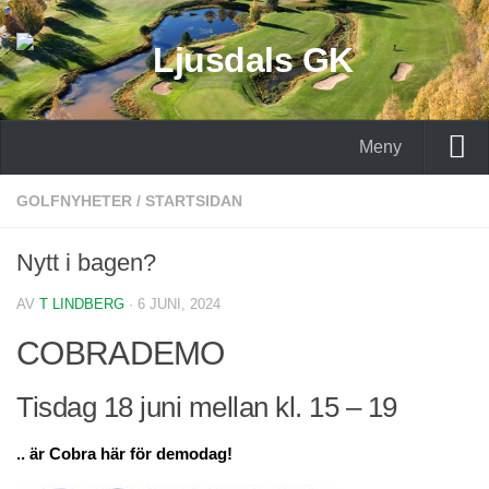
Meny
Hem
GOLFNYHETER
/
STARTSIDAN
Golfpaket med hotell
Nytt i bagen?
Golfpaket Stadshotellet
AV
T LINDBERG
· 6 JUNI, 2024
Kontakta oss
COBRADEMO
Tävlingar 2026
Wira Medical Masters
Tisdag 18 juni mellan kl. 15 – 19
Resultat – Wira Medical Masters 2026
.. är Cobra här för demodag!
G/H Seniorer