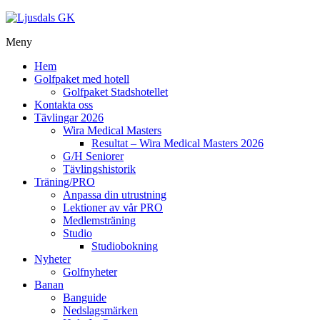
Meny
Hem
Golfpaket med hotell
Golfpaket Stadshotellet
Kontakta oss
Tävlingar 2026
Wira Medical Masters
Resultat – Wira Medical Masters 2026
G/H Seniorer
Tävlingshistorik
Träning/PRO
Anpassa din utrustning
Lektioner av vår PRO
Medlemsträning
Studio
Studiobokning
Nyheter
Golfnyheter
Banan
Banguide
Nedslagsmärken