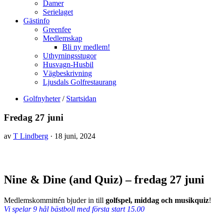
Damer
Serielaget
Gästinfo
Greenfee
Medlemskap
Bli ny medlem!
Uthyrningsstugor
Husvagn-Husbil
Vägbeskrivning
Ljusdals Golfrestaurang
Golfnyheter
/
Startsidan
Fredag 27 juni
av
T Lindberg
· 18 juni, 2024
Nine & Dine (and Quiz) – fredag 27 juni
Medlemskommittén bjuder in till
golfspel, middag och musikquiz
!
Vi spelar 9 hål bästboll med första start 15.00