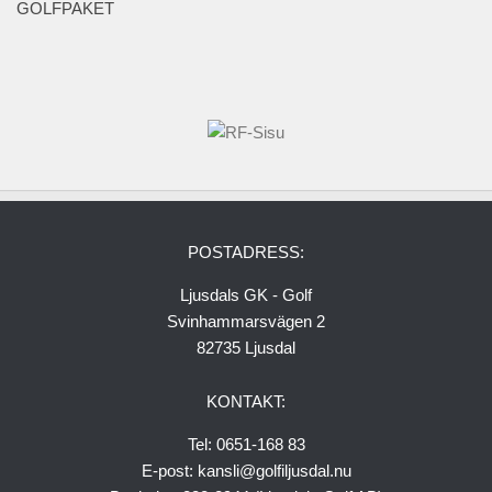
Range
GOLFPAKET
Klubbinfo
Förslag – frågor
GDPR
Policy
Grönt Kort
Styrelsen
POSTADRESS:
Protokoll och stadgar
Ljusdals GK - Golf
Organisation
Svinhammarsvägen 2
Kansli – Shop
82735 Ljusdal
Golfskola
KONTAKT:
Juniorer
Tel: 0651-168 83
Träningsgrupper
E-post: kansli@golfiljusdal.nu
Seniorer