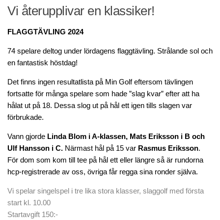
Vi återupplivar en klassiker!
Tävlingar 2026
Wira Medical Masters
FLAGGTÄVLING 2024
Resultat – Wira Medical Masters 2026
74 spelare deltog under lördagens flaggtävling. Strålande sol och
G/H Seniorer
en fantastisk höstdag!
Tävlingshistorik
Det finns ingen resultatlista på Min Golf eftersom tävlingen
fortsatte för många spelare som hade ”slag kvar” efter att ha
Träning/PRO
hålat ut på 18. Dessa slog ut på hål ett igen tills slagen var
Anpassa din utrustning
förbrukade.
Lektioner av vår PRO
Vann gjorde
Linda Blom i A-klassen, Mats Eriksson i B och
Medlemsträning
Ulf Hansson i C.
Närmast hål på 15 var
Rasmus Eriksson
.
För dom som kom till tee på hål ett eller längre så är rundorna
Studio
hcp-registrerade av oss, övriga får regga sina ronder själva.
Studiobokning
Vi spelar singelspel i tre lika stora klasser, slaggolf med första
Nyheter
start kl. 10.00
Golfnyheter
Startavgift 150:-