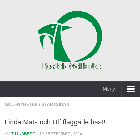
Meny
Hem
GOLFNYHETER
/
STARTSIDAN
Golfpaket med hotell
Linda Mats och Ulf flaggade bäst!
Golfpaket Stadshotellet
AV
T LINDBERG
· 10 SEPTEMBER, 2024
Kontakta oss