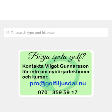
Banan
Banguide
Nedslagsmärken
Hole-In-One
Lokala regler
Banfakta
Slope
Sponsorer
Puttinggreen
Rangebollar
Scorekort
18 hålsbanan
Golfbilar