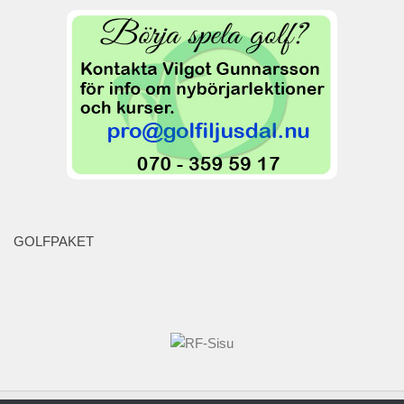
Grönt Kort
Styrelsen
Protokoll och stadgar
Organisation
Kansli – Shop
Golfskola
Juniorer
Träningsgrupper
GOLFPAKET
Seniorer
Seniorer 18 hål 2026
Damer
Serielaget
Gästinfo