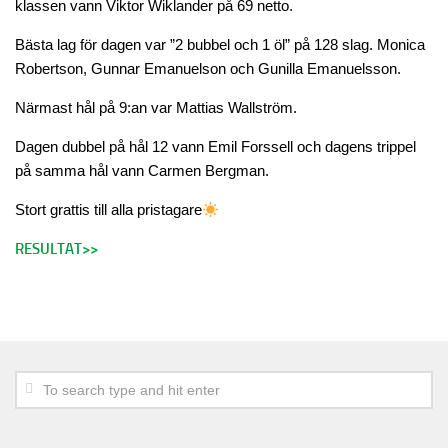
klassen vann Viktor Wiklander på 69 netto.
Lokala regler
Banfakta
Bästa lag för dagen var ”2 bubbel och 1 öl” på 128 slag. Monica
Robertson, Gunnar Emanuelson och Gunilla Emanuelsson.
Slope
Sponsorer
Närmast hål på 9:an var Mattias Wallström.
Puttinggreen
Dagen dubbel på hål 12 vann Emil Forssell och dagens trippel
på samma hål vann Carmen Bergman.
Rangebollar
Stort grattis till alla pristagare
Scorekort
18 hålsbanan
RESULTAT>>
Golfbilar
Range
Klubbinfo
Förslag – frågor
GDPR
Policy