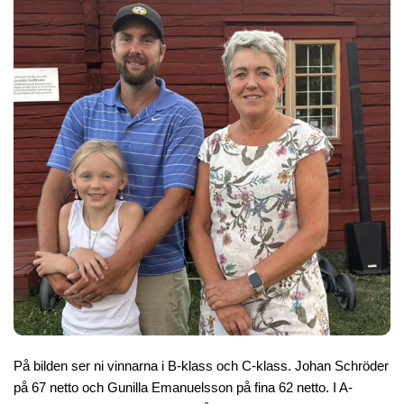
Tävlingshistorik
Träning/PRO
Anpassa din utrustning
Lektioner av vår PRO
Medlemsträning
Studio
Studiobokning
Nyheter
Golfnyheter
Banan
Banguide
Nedslagsmärken
På bilden ser ni vinnarna i B-klass och C-klass. Johan Schröder
Hole-In-One
på 67 netto och Gunilla Emanuelsson på fina 62 netto. I A-