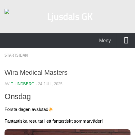
Meny
Hem
STARTSIDAN
Golfpaket med hotell
Wira Medical Masters
Golfpaket Stadshotellet
AV
T LINDBERG
· 24 JULI, 2025
Kontakta oss
Onsdag
Tävlingar 2026
Wira Medical Masters
Första dagen avslutad
Resultat – Wira Medical Masters 2026
Fantastiska resultat i ett fantastiskt sommarväder!
G/H Seniorer