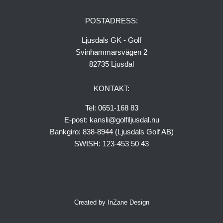
Greenfee
POSTADRESS:
Medlemskap
Ljusdals GK - Golf
Bli ny medlem!
Svinhammarsvägen 2
Uthyrningsstugor
82735 Ljusdal
Husvagn-Husbil
KONTAKT:
Vägbeskrivning
Ljusdals Golfrestaurang
Tel: 0651-168 83
E-post: kansli@golfiljusdal.nu
Bankgiro: 838-8944 (Ljusdals Golf AB)
SWISH: 123-453 50 43
Created by
InZane Design