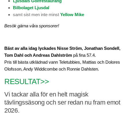
Ljusdals Golfrestaurang
Banan
Bilbolaget Ljusdal
samt sist men inte minst
Yellow Mike
Banguide
Besök gärna våra sponsorer!
Nedslagsmärken
Hole-In-One
Lokala regler
Bäst av alla idag lyckades Nisse Ström, Jonathan Sondell,
Banfakta
Tom Dahl och Andreas Dahlström
på fina 57.4.
Pris till bästa utklädnad vann Teletubbies, Mattias och Dolores
Slope
Olofsson, Andy Widdicombe och Ronnie Dahlsten.
Sponsorer
RESULTAT>>
Puttinggreen
Vi tackar alla för en helt magisk
Rangebollar
tävlingssäsong och ser redan nu fram emot
Scorekort
2026.
18 hålsbanan
Golfbilar