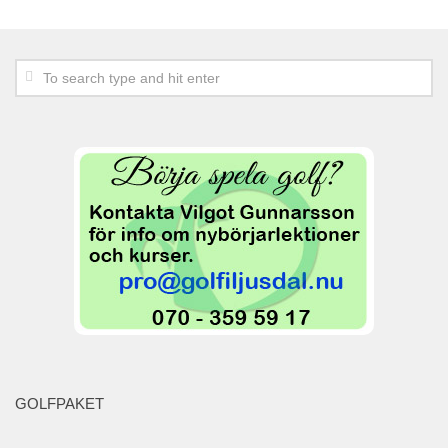
Range
Klubbinfo
Förslag – frågor
GDPR
Policy
Grönt Kort
Styrelsen
Protokoll och stadgar
Organisation
Kansli – Shop
Golfskola
Juniorer
GOLFPAKET
Träningsgrupper
Seniorer