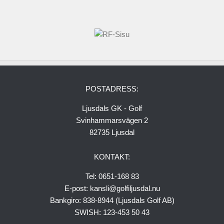
Seniorer 18 hål 2026
Damer
Serielaget
Gästinfo
Greenfee
POSTADRESS:
Medlemskap
Ljusdals GK - Golf
Bli ny medlem!
Svinhammarsvägen 2
82735 Ljusdal
Uthyrningsstugor
Husvagn-Husbil
KONTAKT:
Vägbeskrivning
Tel: 0651-168 83
Ljusdals Golfrestaurang
E-post: kansli@golfiljusdal.nu
Bankgiro: 838-8944 (Ljusdals Golf AB)
SWISH: 123-453 50 43