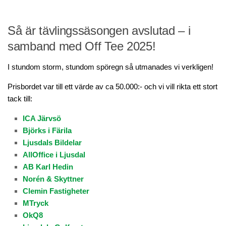
Tävlingar 2026
Så är tävlingssäsongen avslutad – i
Wira Medical Masters
samband med Off Tee 2025!
Resultat – Wira Medical Masters 2026
G/H Seniorer
I stundom storm, stundom spöregn så utmanades vi verkligen!
Tävlingshistorik
Prisbordet var till ett värde av ca 50.000:- och vi vill rikta ett stort
tack till:
Träning/PRO
Anpassa din utrustning
ICA Järvsö
Björks i Färila
Lektioner av vår PRO
Ljusdals Bildelar
Medlemsträning
AllOffice i Ljusdal
AB Karl Hedin
Studio
Norén & Skyttner
Studiobokning
Clemin Fastigheter
Nyheter
MTryck
OkQ8
Golfnyheter