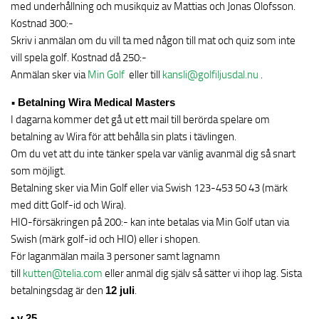
med underhållning och musikquiz av Mattias och Jonas Olofsson.
Kostnad 300:-
Skriv i anmälan om du vill ta med någon till mat och quiz som inte
vill spela golf. Kostnad då 250:-
Anmälan sker via
Min Golf
eller till
kansli@golfiljusdal.nu
.
•
Betalning Wira Medical Masters
I dagarna kommer det gå ut ett mail till berörda spelare om
betalning av Wira för att behålla sin plats i tävlingen.
Om du vet att du inte tänker spela var vänlig avanmäl dig så snart
som möjligt.
Betalning sker via Min Golf eller via Swish 123-453 50 43 (märk
med ditt Golf-id och Wira).
HIO-försäkringen på 200:- kan inte betalas via Min Golf utan via
Swish (märk golf-id och HIO) eller i shopen.
För laganmälan maila 3 personer samt lagnamn
till
kutten@telia.com
eller anmäl dig själv så sätter vi ihop lag. Sista
betalningsdag är den
12 juli
.
• v 25