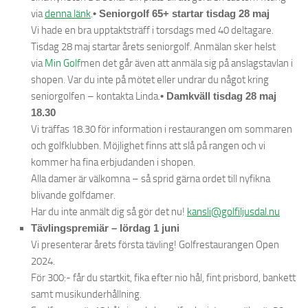
via
denna länk
.
• Seniorgolf 65+ startar tisdag 28 maj
Vi hade en bra upptaktsträff i torsdags med 40 deltagare.
Tisdag 28 maj startar årets seniorgolf. Anmälan sker helst
via
Min Golf
men det går även att anmäla sig på anslagstavlan i
shopen. Var du inte på mötet eller undrar du något kring
seniorgolfen – kontakta Linda.
• Damkväll tisdag 28 maj
18.30
Vi träffas 18.30 för information i restaurangen om sommaren
och golfklubben. Möjlighet finns att slå på rangen och vi
kommer ha fina erbjudanden i shopen.
Alla damer är välkomna – så sprid gärna ordet till nyfikna
blivande golfdamer.
Har du inte anmält dig så gör det nu!
kansli@golfiljusdal.nu
Tävlingspremiär – lördag 1 juni
Vi presenterar årets första tävling! Golfrestaurangen Open
2024.
För 300:- får du startkit, fika efter nio hål, fint prisbord, bankett
samt musikunderhållning.