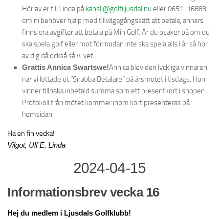
Hör av er till Linda på
kansli@golfiljusdal.nu
eller 0651-16883
om ni behöver hjälp med tillvägagångssätt att betala, annars
finns era avgifter att betala på Min Golf. Är du osäker på om du
ska spela golf eller mot förmodan inte ska spela alls i år så hör
av dig då också så vi vet.
Grattis Annica Swartswe!
Annica blev den lyckliga vinnaren
när vi lottade ut ”Snabba Betalare” på årsmötet i tisdags. Hon
vinner tillbaka inbetald summa som ett presentkort i shopen.
Protokoll från mötet kommer inom kort presenteras på
hemsidan.
Ha en fin vecka!
Vilgot, Ulf E, Linda
2024-04-15
Informationsbrev vecka 16
Hej du medlem i Ljusdals Golfklubb!