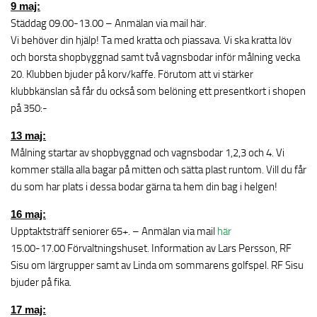
9 maj:
Städdag 09.00-13.00 – Anmälan via mail här.
Vi behöver din hjälp! Ta med kratta och piassava. Vi ska kratta löv
och borsta shopbyggnad samt två vagnsbodar inför målning vecka
20. Klubben bjuder på korv/kaffe. Förutom att vi stärker
klubbkänslan så får du också som belöning ett presentkort i shopen
på 350:-
13 maj:
Målning startar av shopbyggnad och vagnsbodar 1,2,3 och 4. Vi
kommer ställa alla bagar på mitten och sätta plast runtom. Vill du får
du som har plats i dessa bodar gärna ta hem din bag i helgen!
16 maj:
Upptaktsträff seniorer 65+. – Anmälan via mail
här
15.00-17.00 Förvaltningshuset. Information av Lars Persson, RF
Sisu om lärgrupper samt av Linda om sommarens golfspel. RF Sisu
bjuder på fika.
17 maj: