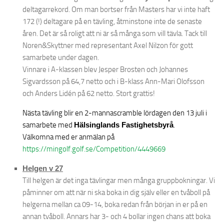
deltagarrekord. Om man bortser från Masters har vi inte haft
Grönt Kort
172 (!) deltagare på en tävling, åtminstone inte de senaste
Styrelsen
åren. Det är så roligt att ni är så många som vill tävla. Tack till
Noren&Skyttner med representant Axel Nilzon för gott
Protokoll och stadgar
samarbete under dagen.
Organisation
Vinnare i A-klassen blev Jesper Brosten och Johannes
Kansli – Shop
Sigvardsson på 64,7 netto och i B-klass Ann-Mari Olofsson
och Anders Lidén på 62 netto. Stort grattis!
Golfskola
Juniorer
Nästa tävling blir en 2-mannascramble lördagen den 13 juli i
samarbete med
Hälsinglands Fastighetsbyrå
.
Träningsgrupper
Välkomna med er anmälan på
Seniorer
https://mingolf.golf.se/Competition/4449669
Seniorer 18 hål 2026
Helgen v 27
Damer
Till helgen är det inga tävlingar men många gruppbokningar. Vi
påminner om att när ni ska boka in dig själv eller en tvåboll på
Serielaget
helgerna mellan ca 09-14, boka redan från början in er på en
Gästinfo
annan tvåboll. Annars har 3- och 4 bollar ingen chans att boka