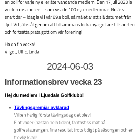
en boll för varje ny eller återvändande medlem. Den 17 juli 2023 la
vi i den rosa bollen – som visade 100 nya medlemmar. Nu är vi
snart där – idag la vi i vår 89:e boll, så målet är att slå datumet från
ifjol. Vi hjälps åt genom att tillsammans locka nya golfare till sporten
och fortsätta prata gott om vår förening!
Ha en fin vecka!
Vilgot, Ulf E, Linda
2024-06-03
Informationsbrev vecka 23
Hej du medlem i Ljusdals Golfklubb!
Tävlingspremiär avklarad
Vilken härlig första tävlingsdag det blev!
Fint väder (nästan hela tiden), fantastisk mat på
golfrestaurangen, fina resultat trots tidigt på säsongen och en
trevlig kväll!