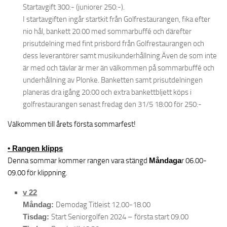
Startavgift 300:- (juniorer 250:-).
I startavgiften ingår startkit från Golfrestaurangen, fika efter
nio hål, bankett 20.00 med sommarbuffé och därefter
prisutdelning med fint prisbord från Golfrestaurangen och
dess leverantörer samt musikunderhållning.Även de som inte
är med och tävlar är mer än välkommen på sommarbuffé och
underhållning av Plonke. Banketten samt prisutdelningen
planeras dra igång 20:00 och extra bankettbljett köps i
golfrestaurangen senast fredag den 31/5 18:00 för 250:-
Välkommen till årets första sommarfest!
• Rangen klipps
Denna sommar kommer rangen vara stängd
Måndaga
r 06.00-
09.00 för klippning.
v 22
Måndag:
Demodag Titleist 12.00-18.00
Tisdag:
Start Seniorgolfen 2024 – första start 09.00