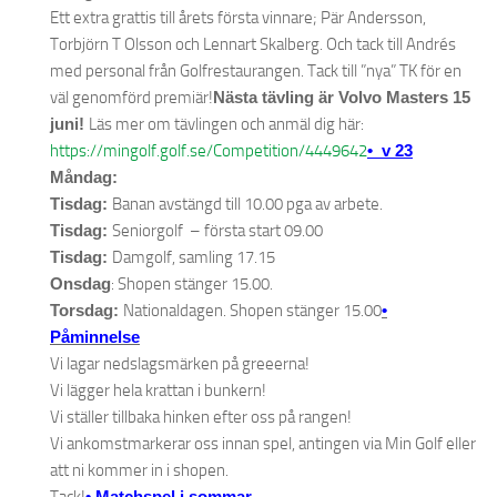
Ett extra grattis till årets första vinnare; Pär Andersson,
Torbjörn T Olsson och Lennart Skalberg. Och tack till Andrés
med personal från Golfrestaurangen. Tack till ”nya” TK för en
väl genomförd premiär!
Nästa tävling är Volvo Masters 15
juni!
Läs mer om tävlingen och anmäl dig här:
https://mingolf.golf.se/Competition/4449642
• v 23
Måndag:
Tisdag:
Banan avstängd till 10.00 pga av arbete.
Tisdag:
Seniorgolf – första start 09.00
Tisdag:
Damgolf, samling 17.15
Onsdag
: Shopen stänger 15.00.
Torsdag:
Nationaldagen. Shopen stänger 15.00
•
Påminnelse
Vi lagar nedslagsmärken på greeerna!
Vi lägger hela krattan i bunkern!
Vi ställer tillbaka hinken efter oss på rangen!
Vi ankomstmarkerar oss innan spel, antingen via Min Golf eller
att ni kommer in i shopen.
• Matchspel i sommar