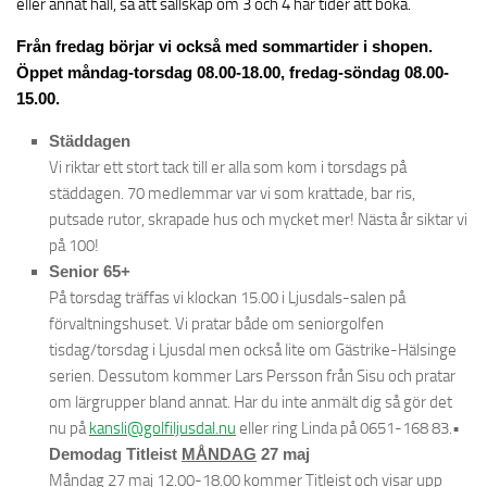
eller annat håll, så att sällskap om 3 och 4 har tider att boka.
Från fredag börjar vi också med sommartider i shopen.
Öppet måndag-torsdag 08.00-18.00, fredag-söndag 08.00-
15.00.
Städdagen
Vi riktar ett stort tack till er alla som kom i torsdags på
städdagen. 70 medlemmar var vi som krattade, bar ris,
putsade rutor, skrapade hus och mycket mer! Nästa år siktar vi
på 100!
Senior 65+
På torsdag träffas vi klockan 15.00 i Ljusdals-salen på
förvaltningshuset. Vi pratar både om seniorgolfen
tisdag/torsdag i Ljusdal men också lite om Gästrike-Hälsinge
serien. Dessutom kommer Lars Persson från Sisu och pratar
om lärgrupper bland annat. Har du inte anmält dig så gör det
nu på
kansli@golfiljusdal.nu
eller ring Linda på 0651-168 83.•
Demodag Titleist
MÅNDAG
27 maj
Måndag 27 maj 12.00-18.00 kommer Titleist och visar upp