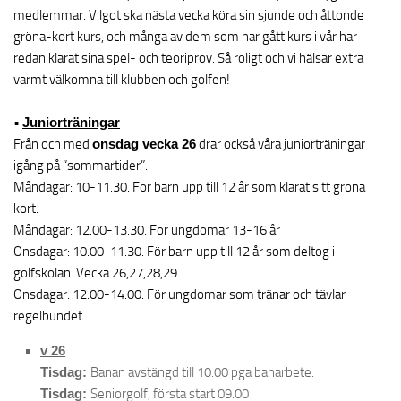
medlemmar. Vilgot ska nästa vecka köra sin sjunde och åttonde
gröna-kort kurs, och många av dem som har gått kurs i vår har
redan klarat sina spel- och teoriprov. Så roligt och vi hälsar extra
varmt välkomna till klubben och golfen!
•
Juniorträningar
Från och med
onsdag vecka 26
drar också våra juniorträningar
igång på “sommartider”.
Måndagar: 10-11.30. För barn upp till 12 år som klarat sitt gröna
kort.
Måndagar: 12.00-13.30. För ungdomar 13-16 år
Onsdagar: 10.00-11.30. För barn upp till 12 år som deltog i
golfskolan. Vecka 26,27,28,29
Onsdagar: 12.00-14.00. För ungdomar som tränar och tävlar
regelbundet.
v 26
Tisdag:
Banan avstängd till 10.00 pga banarbete.
Tisdag:
Seniorgolf, första start 09.00