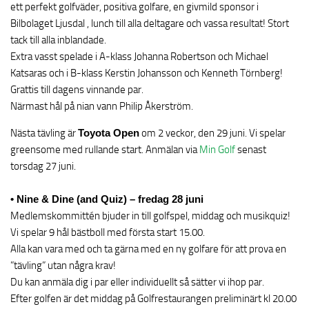
ett perfekt golfväder, positiva golfare, en givmild sponsor i
Bilbolaget Ljusdal , lunch till alla deltagare och vassa resultat! Stort
tack till alla inblandade.
Extra vasst spelade i A-klass Johanna Robertson och Michael
Katsaras och i B-klass Kerstin Johansson och Kenneth Törnberg!
Grattis till dagens vinnande par.
Närmast hål på nian vann Philip Åkerström.
Nästa tävling är
Toyota Open
om 2 veckor, den 29 juni. Vi spelar
greensome med rullande start. Anmälan via
Min Golf
senast
torsdag 27 juni.
• Nine & Dine (and Quiz) – fredag 28 juni
Medlemskommittén bjuder in till golfspel, middag och musikquiz!
Vi spelar 9 hål bästboll med första start 15.00.
Alla kan vara med och ta gärna med en ny golfare för att prova en
”tävling” utan några krav!
Du kan anmäla dig i par eller individuellt så sätter vi ihop par.
Efter golfen är det middag på Golfrestaurangen preliminärt kl 20.00