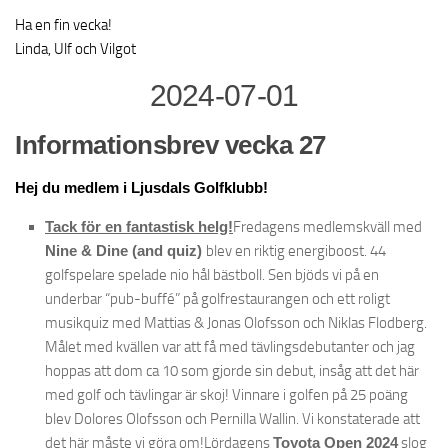
Lokala regler
Ha en fin vecka!
Banfakta
Linda, Ulf och Vilgot
Slope
2024-07-01
Sponsorer
Informationsbrev vecka 27
Puttinggreen
Rangebollar
Hej du medlem i Ljusdals Golfklubb!
Scorekort
Tack för en fantastisk helg!
Fredagens medlemskväll med
18 hålsbanan
Nine & Dine (and quiz)
blev en riktig energiboost. 44
Golfbilar
golfspelare spelade nio hål bästboll. Sen bjöds vi på en
underbar “pub-buffé” på golfrestaurangen och ett roligt
Range
musikquiz med Mattias & Jonas Olofsson och Niklas Flodberg.
Klubbinfo
Målet med kvällen var att få med tävlingsdebutanter och jag
hoppas att dom ca 10 som gjorde sin debut, insåg att det här
Förslag – frågor
med golf och tävlingar är skoj! Vinnare i golfen på 25 poäng
GDPR
blev Dolores Olofsson och Pernilla Wallin. Vi konstaterade att
Policy
det här måste vi göra om!Lördagens
Toyota Open 2024
slog