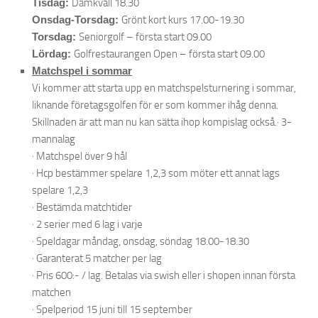
Tisdag:
Damkväll 18.30
Onsdag-Torsdag:
Grönt kort kurs 17.00-19.30
Torsdag:
Seniorgolf – första start 09.00
Lördag:
Golfrestaurangen Open – första start 09.00
Matchspel i sommar
Vi kommer att starta upp en matchspelsturnering i sommar,
liknande företagsgolfen för er som kommer ihåg denna.
Skillnaden är att man nu kan sätta ihop kompislag också.· 3-
mannalag
· Matchspel över 9 hål
· Hcp bestämmer spelare 1,2,3 som möter ett annat lags
spelare 1,2,3
· Bestämda matchtider
· 2 serier med 6 lag i varje
· Speldagar måndag, onsdag, söndag 18.00-18.30
· Garanterat 5 matcher per lag
· Pris 600:- / lag. Betalas via swish eller i shopen innan första
matchen
· Spelperiod 15 juni till 15 september