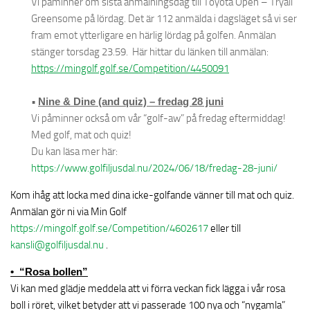
Vi påminner om sista anmälningsdag till Toyota Open – Tryall
Greensome på lördag. Det är 112 anmälda i dagsläget så vi ser
fram emot ytterligare en härlig lördag på golfen. Anmälan
stänger torsdag 23.59. Här hittar du länken till anmälan:
https://mingolf.golf.se/Competition/4450091
•
Nine & Dine (and quiz) – fredag 28 juni
Vi påminner också om vår “golf-aw” på fredag eftermiddag!
Med golf, mat och quiz!
Du kan läsa mer här:
https://www.golfiljusdal.nu/2024/06/18/fredag-28-juni/
Kom ihåg att locka med dina icke-golfande vänner till mat och quiz.
Anmälan gör ni via Min Golf
https://mingolf.golf.se/Competition/4602617
eller till
kansli@golfiljusdal.nu
.
• “Rosa bollen”
Vi kan med glädje meddela att vi förra veckan fick lägga i vår rosa
boll i röret, vilket betyder att vi passerade 100 nya och “nygamla”