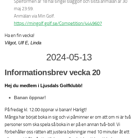
Spelformen är 18 hål singel slaggolf och sista anmälan är 30
maj 23:59.
Anmälan via Min Golf.
https://mingolf.golf.se/Competition/4449607
Ha en fin vecka!
Vilgot, Ulf E, Linda
2024-05-13
Informationsbrev vecka 20
Hej du medlem i Ljusdals Golfklubb!
Banan öppnar!
På fredag kl. 12.00 öppnar vi banan! Härligt!
Många har börjat boka in sig och vi påminner er om att om ni är två
personer som ska spela så boka in er på en annan två-boll. Vi
förbehåller oss rätten att justera bokningar med 10 minuter åt ett