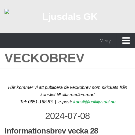
Meny
VECKOBREV
Hem
Golfpaket med hotell
Golfpaket Stadshotellet
Kontakta oss
Här kommer vi att publicera de veckobrev som skickats från
kansliet till alla medlemmar!
Tävlingar 2026
Tel: 0651-168 83 | e-post:
kansli@golfiljusdal.nu
Wira Medical Masters
2024-07-08
Resultat – Wira Medical Masters 2026
G/H Seniorer
Informationsbrev vecka 28