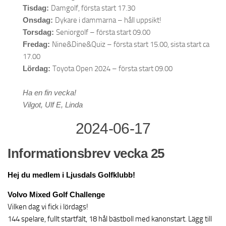
Tisdag:
Damgolf, första start 17.30
Onsdag:
Dykare i dammarna – håll uppsikt!
Torsdag:
Seniorgolf – första start 09.00
Fredag:
Nine&Dine&Quiz – första start 15.00, sista start ca
17.00
Lördag:
Toyota Open 2024 – första start 09.00
Ha en fin vecka!
Vilgot, Ulf E, Linda
2024-06-17
Informationsbrev vecka 25
Hej du medlem i Ljusdals Golfklubb!
Volvo Mixed Golf Challenge
Vilken dag vi fick i lördags!
144 spelare, fullt startfält, 18 hål bästboll med kanonstart. Lägg till