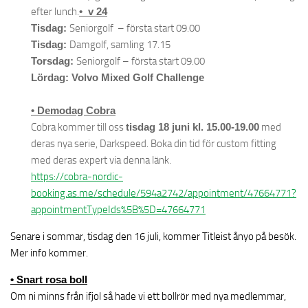
efter lunch.
• v 24
Tisdag:
Seniorgolf – första start 09.00
Tisdag:
Damgolf, samling 17.15
Torsdag:
Seniorgolf – första start 09.00
Lördag: Volvo Mixed Golf Challenge
• Demodag Cobra
Cobra kommer till oss
tisdag 18 juni kl. 15.00-19.00
med
deras nya serie, Darkspeed. Boka din tid för custom fitting
med deras expert via denna länk.
https://cobra-nordic-
booking.as.me/schedule/594a2742/appointment/47664771?
appointmentTypeIds%5B%5D=47664771
Senare i sommar, tisdag den 16 juli, kommer Titleist ånyo på besök.
Mer info kommer.
• Snart rosa boll
Om ni minns från ifjol så hade vi ett bollrör med nya medlemmar,