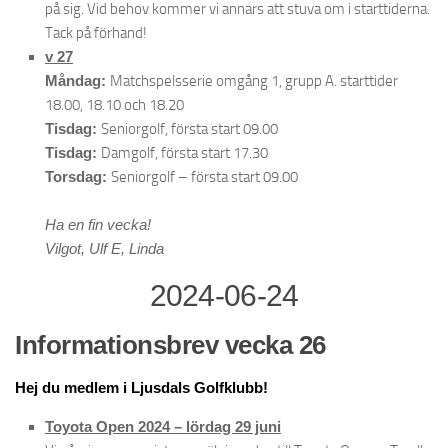
på sig. Vid behov kommer vi annars att stuva om i starttiderna.
Greenfee
Tack på förhand!
Medlemskap
v 27
Bli ny medlem!
Måndag:
Matchspelsserie omgång 1, grupp A. starttider
18.00, 18.10 och 18.20
Uthyrningsstugor
Tisdag:
Seniorgolf, första start 09.00
Husvagn-Husbil
Tisdag:
Damgolf, första start 17.30
Vägbeskrivning
Torsdag:
Seniorgolf – första start 09.00
Ljusdals Golfrestaurang
Ha en fin vecka!
Vilgot, Ulf E, Linda
2024-06-24
Informationsbrev vecka 26
Hej du medlem i Ljusdals Golfklubb!
Toyota Open 2024 – lördag 29 juni