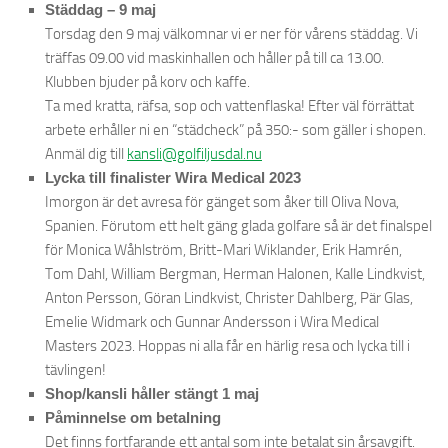
Städdag – 9 maj
Torsdag den 9 maj välkomnar vi er ner för vårens städdag. Vi
träffas 09.00 vid maskinhallen och håller på till ca 13.00.
Klubben bjuder på korv och kaffe.
Ta med kratta, räfsa, sop och vattenflaska! Efter väl förrättat
arbete erhåller ni en “städcheck” på 350:- som gäller i shopen.
Anmäl dig till
kansli@golfiljusdal.nu
Lycka till finalister Wira Medical 2023
Imorgon är det avresa för gänget som åker till Oliva Nova,
Spanien. Förutom ett helt gäng glada golfare så är det finalspel
för Monica Wåhlström, Britt-Mari Wiklander, Erik Hamrén,
Tom Dahl, William Bergman, Herman Halonen, Kalle Lindkvist,
Anton Persson, Göran Lindkvist, Christer Dahlberg, Pär Glas,
Emelie Widmark och Gunnar Andersson i Wira Medical
Masters 2023. Hoppas ni alla får en härlig resa och lycka till i
tävlingen!
Shop/kansli håller stängt 1 maj
Påminnelse om betalning
Det finns fortfarande ett antal som inte betalat sin årsavgift.