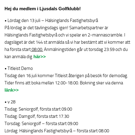
Tävlingshistorik
Hej du medlem i Ljusdals Golfklubb!
Träning/PRO
•
Lördag den 13 juli – Hälsinglands Fastighetsbyrå
Anpassa din utrustning
På lördag är det tävlingsdags igen! Samarbetspartner är
Lektioner av vår PRO
Hälsinglands Fastighetsbyrå
och vi spelar en 2-mannascramble. I
dagsläget är det 144 st anmälda så vi har bestämt att vi kommer att
Medlemsträning
ha första start
08.00.
Anmälningstiden går ut torsdag 23.59 och du
Studio
kan anmäla dig
här>>
Studiobokning
• Titleist Demo
Nyheter
Tisdag den 16 juli kommer Titleist återigen på besök för demodag.
Tider finns att boka mellan 12.00-18.00. Bokning sker via denna
Golfnyheter
länk>>
Banan
• v 28
Banguide
Tisdag: Seniorgolf, första start 09.00
Nedslagsmärken
Tisdag: Damgolf, första start 17.30
Torsdag: Seniorgolf – första start 09.00
Hole-In-One
Lördag: Hälsinglands Fastighetsbyrå – första start 08.00