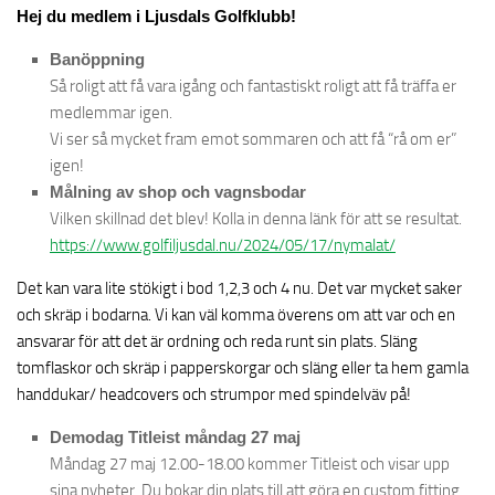
Hej du medlem i Ljusdals Golfklubb!
Banöppning
Så roligt att få vara igång och fantastiskt roligt att få träffa er
medlemmar igen.
Vi ser så mycket fram emot sommaren och att få “rå om er”
igen!
Målning av shop och vagnsbodar
Vilken skillnad det blev! Kolla in denna länk för att se resultat.
https://www.golfiljusdal.nu/2024/05/17/nymalat/
Det kan vara lite stökigt i bod 1,2,3 och 4 nu. Det var mycket saker
och skräp i bodarna. Vi kan väl komma överens om att var och en
ansvarar för att det är ordning och reda runt sin plats. Släng
tomflaskor och skräp i papperskorgar och släng eller ta hem gamla
handdukar/ headcovers och strumpor med spindelväv på!
Demodag Titleist måndag 27 maj
Måndag 27 maj 12.00-18.00 kommer Titleist och visar upp
sina nyheter. Du bokar din plats till att göra en custom fitting