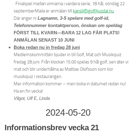
· Finalspel mellan vinnarna i vardera serie, 18 hål, söndag 22
septemberMaila er anmälan till
kansli@golfiljusdal.nu
Där anger ni
Lagnamn, 3-5 spelare med golf-id,
Telefonnummer kontaktperson, önskan om speldag
FÖRST TILL KVARN—BARA 12 LAG FÅR PLATS!
ANMÄLAN SENAST 10 JUNI
Boka redan nu in fredag 28 juni
Medlemskommittén bjuder in till Golf, Mat och Musikquiz
fredag 28 juni. Från klockan 15.00 spelas 9 hål golf, sen äter vi
mat och blir underhållna av Mattias Olofsson som kör
musikquiz i restaurangen.
Mer information kommer – men boka in datumet redan nu!
Ha en fin vecka!
Vilgot, Ulf E, Linda
2024-05-20
Informationsbrev vecka 21