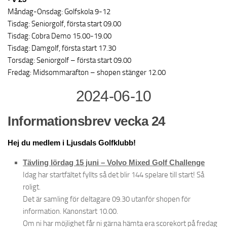
Måndag-Onsdag: Golfskola 9-12
Tisdag: Seniorgolf, första start 09.00
Tisdag: Cobra Demo 15.00-19.00
Tisdag: Damgolf, första start 17.30
Torsdag: Seniorgolf – första start 09.00
Fredag: Midsommarafton – shopen stänger 12.00
2024-06-10
Informationsbrev vecka 24
Hej du medlem i Ljusdals Golfklubb!
Tävling lördag 15 juni – Volvo Mixed Golf Challenge
Idag har startfältet fyllts så det blir 144 spelare till start! Så
roligt.
Det är samling för deltagare 09.30 utanför shopen för
information. Kanonstart 10.00.
Om ni har möjlighet får ni gärna hämta era scorekort på fredag