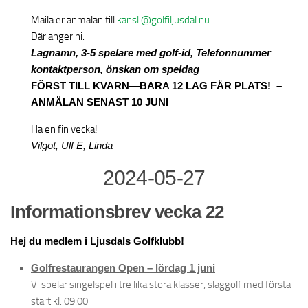
Maila er anmälan till
kansli@golfiljusdal.nu
Där anger ni:
Lagnamn, 3-5 spelare med golf-id, Telefonnummer
kontaktperson, önskan om speldag
FÖRST TILL KVARN—BARA 12 LAG FÅR PLATS! –
ANMÄLAN SENAST 10 JUNI
Ha en fin vecka!
Vilgot, Ulf E, Linda
2024-05-27
Informationsbrev vecka 22
Hej du medlem i Ljusdals Golfklubb!
Golfrestaurangen Open – lördag 1 juni
Vi spelar singelspel i tre lika stora klasser, slaggolf med första
start kl. 09:00